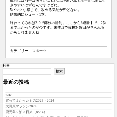
風的には前半は明らかにY.S.C.Cが追い風でボールは前に行
きやすいはずなんですけどね。
5バックな感じで、攻める気配が殆どない。
結果的にシュート1本。
終わってみれば3-0で藤枝の勝利。ここから6連勝中で、2位
まで上がったのが今です。来季J2で藤枝対磐田が見られる
かもしれませんね
カテゴリー：
スポーツ
検索
検索
最近の投稿
note
買ってよかったもの2023・2024
大田原マラソン2024
鹿児島２泊３日旅（8/2-4）