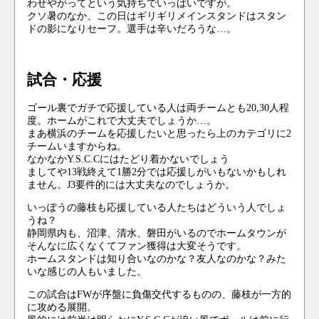
わせやがってという気持ちでいっぱいですが。
クソ暑のなか、この日はギリギリメインスタンドはスタン
ドの影になりセーフ。選手は辛いだろうな…。
試合・応援
ゴール裏でガチで応援している人は両チームとも20,30人程
度。ホームがこれで大丈夫でしょうか…。
まあ横浜のチームを応援したいと思ったら上のカテゴリに2
チームいますからね。
なかなかY.S.C.Cにはたどり着かないでしょう
ましてや13戦終えて1勝2分では応援しがいもないかもしれ
ません。J3要件的には大丈夫なのでしょうか。
いっぽうの藤枝も応援している人たちはどういう人でしょ
うね？
静岡県内も、沼津、清水、磐田がいるのでホームタウンが
そんなに広くなくてファン獲得は大変そうです。
ホームスタンドは知り合いなのかな？友人なのかな？みた
いな感じの人もいました。
この試合はFWが序盤に負傷交代するものの、藤枝が一方的
に攻める展開。