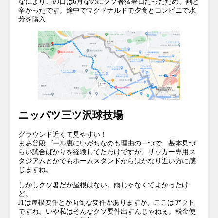
なによりこの日は6月なのにクソ暑猛暑日だったため、割と
辛かったです。途中でマクドナルドで夕食とコンビニで水
分を購入
ニッパツ三ツ沢球技場
グラウンド近くて見やすい！
まあ普段ゴール裏にいがちなのも理由の一つで、基本見づ
らい試合ばかりを経験してたわけですが、サッカー専用ス
タジアムとかでもホームスタンドからはかなり近い方に感
じますね。
しかしクソ暑だが屋根はない。雨じゃなくてよかったけ
ど。
J1は屋根要件とか面倒な要件がありますが、ここはアウト
ですね。いや私はそんなクソ要件出すんじゃねぇ。税金使