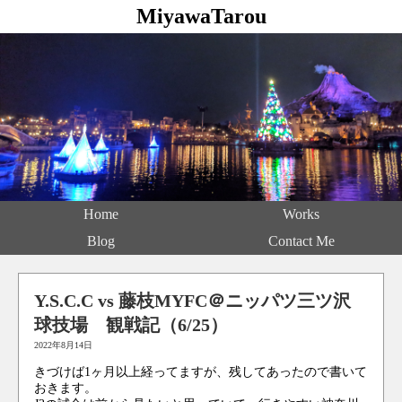
MiyawaTarou
Home
Works
Blog
Contact Me
Y.S.C.C vs 藤枝MYFC＠ニッパツ三ツ沢
球技場 観戦記（6/25）
2022年8月14日
きづけば1ヶ月以上経ってますが、残してあったので書いて
おきます。