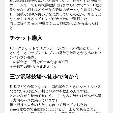
J3の試合は前から見たいと思っていて、行きやすい神奈川
のチームで、でも相模原微妙に行きづらいのでY.S.C.C戦が
良いかな、相手はどうせなら静岡のチームなら応援したい
し、藤枝か沼津が良いかなと思っていたのだが、ちょうど
なんかちょうどタイミングが合ったので観戦した。
同日に等々力＆BS中継でジュビロ戦あったから迷ったけ
ど。
チケット購入
Jリーグチケットでサクッと…QRコード未対応だと…！？
ということでセブンイレブンの発券手数料とかも払いセブ
ンイレブン発券。
この試合は＋0円でビール付き1800円
＋手数料220円ならまあええか
三ツ沢球技場へ徒歩で向かう
J1,J2でどうか知らないが、J3の試合ごときにシャトルバス
などないわけだが、割とバスの本数あるんですね。
と思いながら徒歩で向かう。（ちなみに帰りはぜんぜん違
う方向のバスに乗っています）
陸上競技の大会の人たちも歩いて帰ってましたね。
2km程度なので距離的には歩けるが、上りであることと、