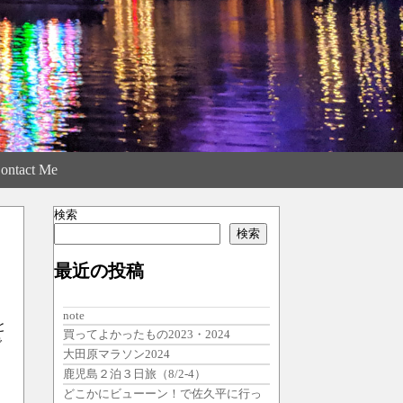
ontact Me
検索
検索
最近の投稿
note
と
買ってよかったもの2023・2024
で
大田原マラソン2024
鹿児島２泊３日旅（8/2-4）
どこかにビューーン！で佐久平に行っ