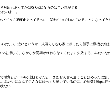
対応もあってかGPS OKになるのは早い気がする
かったのよ。。。
バグってほぼ止まってるのに、30秒/1kmで動いていることになってた
ありがたい。近いというか一人暮らしなら家に戻ったら勝手に動機が始
ボタンを押して、なかなか同期が終わらなくてたまに失敗する、みたいな
感覚とかFitbitの比較とかだと、まあぜんぜん違うことはめったに無
bitみたいになんでこんなにゆっくり動いているのに、心拍数180rpm行
現状ない