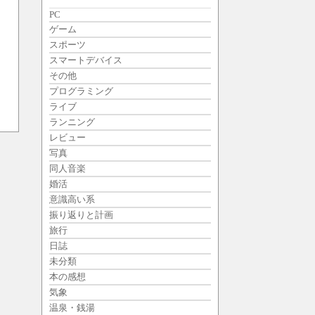
PC
ゲーム
スポーツ
スマートデバイス
その他
プログラミング
ライブ
ランニング
レビュー
写真
同人音楽
婚活
意識高い系
振り返りと計画
旅行
日誌
未分類
本の感想
気象
温泉・銭湯