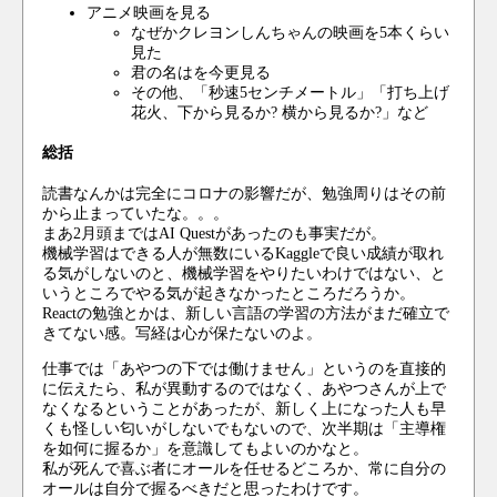
アニメ映画を見る
なぜかクレヨンしんちゃんの映画を5本くらい
見た
君の名はを今更見る
その他、「秒速5センチメートル」「打ち上げ
花火、下から見るか? 横から見るか?」など
総括
読書なんかは完全にコロナの影響だが、勉強周りはその前
から止まっていたな。。。
まあ2月頭まではAI Questがあったのも事実だが。
機械学習はできる人が無数にいるKaggleで良い成績が取れ
る気がしないのと、機械学習をやりたいわけではない、と
いうところでやる気が起きなかったところだろうか。
Reactの勉強とかは、新しい言語の学習の方法がまだ確立で
きてない感。写経は心が保たないのよ。
仕事では「あやつの下では働けません」というのを直接的
に伝えたら、私が異動するのではなく、あやつさんが上で
なくなるということがあったが、新しく上になった人も早
くも怪しい匂いがしないでもないので、次半期は「主導権
を如何に握るか」を意識してもよいのかなと。
私が死んで喜ぶ者にオールを任せるどころか、常に自分の
オールは自分で握るべきだと思ったわけです。