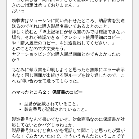
きのご指定は承っておりません。』
おいっ … …
領収書はジョーシンに問い合わせたところ、納品書を別途
送るのでそれに購入製品名書いてあるよとのこと。
詳しく読むと『※上記項目が領収書のみでは確認できない
場合、それが確認できる「クレジット使用明細のコピー」
や「購入履歴のコピー」を別途提出してください。』
とのことなので大丈夫そう。
ヤフーショッピングの購入履歴画面とかでもよかったの
か？
ちなみに領収書を印刷しようと思ったら無限にエラー表示
もなく同じ画面が出続ける謎ループを繰り返したので、こ
れも問い合わせて送ってもらった。
ハマったところ２： 保証書のコピー
型番が記載されていること。
製造番号が記載されていること。
製造番号なんて書いてないぞ。対象商品なのに保証書が対
応してないとかバグじゃねぇか。
製品番号無いけど良いかを電話して聞こうと思ったが繋が
らなくてムカついたので、そういうもんだということでそ