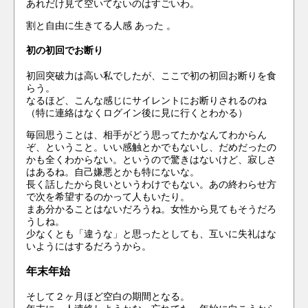
あれだけ見て空いてないのはすごいわ。
割と自由に生きてる人感 あった 。
初の初回でお断り
初回突破力は高い私でしたが、ここで初の初回お断りを食
らう。
なるほど、こんな感じにサイレントにお断りされるのね
（特に連絡はなくログイン後に見に行くとわかる）
毎回思うことは、相手がどう思ってたかなんてわからん
ぞ、ということ。いい感触とかでもないし、だめだったの
かも全くわからない。というので驚きはないけど、寂しさ
はあるね。自己嫌悪とかも特にないな。
長く話したから良いというわけでもない。あの終わらせ方
で次を希望するのかって人もいたり。
まあ分かることはないだろうね。女性から見てもそうだろ
うしね。
少なくとも「違うな」と思ったとしても、互いに失礼はな
いようにはするだろうから。
年末年始
そして２ヶ月ほど空白の期間となる。