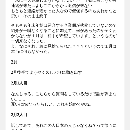
年末に一人連絡しようかな→忘れてた→年始に向こうから
連絡が来た→よしここからか→返信が来ない
もともと連絡が遅かった人なので催促するのもあれかなと
思い、そのまま終了
そもそも年末年始は紹介する企業側が稼働していないので
紹介が一瞬なくなることに加えて、何があったのか全くわ
からないが１月は「相手が希望しています」というものが
一切来なくなった。
え、なにそれ。急に見捨てられた？？？というので１月は
本当に何もなかった。
2月
2月後半でようやく久しぶりに動き出す
2月1人目
なんじゃろ。こちらから質問をしているだけで話が弾まな
い。。。
互いにNoだったらしい。これも始めてやね。
2月2人目
話してみて、あれこの人日本の人じゃなくね？って徐々に