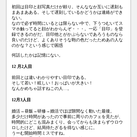
初回は目印と顔写真だけが頼り。そんななか互いに遅刻も
まあまあある。そして遅刻しているかどうかは連絡ができ
ない。
なので必ず時間にいるとは限らない中で、下うつむいてス
マホ触ってると顔がわからんぞ・・・。一応「目印」を登
録できるのがだ、目印他とがかぶらないであろうものなら
良いのだけど、よくありそうな鞄の色だったためあの人な
のかな？という感じで困惑
何話したかは記憶にない。
12 月2人目
前回とは違いわかりやすい目印である。
そして若い！眩しい！おっぱいが大きい！
なんかめちゃ話すねこの人…。
12月3人目
婚活→昼飯→研修→婚活でほぼ隙間なく動いた最後。
多少だけ時間があったので事前に周りのカフェを見たが、
時間的にどこも混みまくり。会ってからも決まらずウロウ
ロしたけど、結局待たざるを得ない感じに。
うーむ開始時間ミスですね。