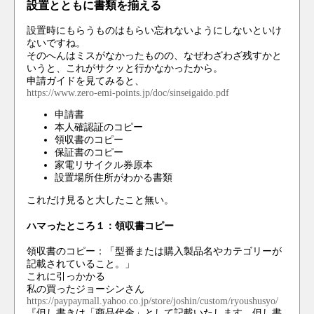
設置とともに書類を揃える
設置時にもらうものはもらい忘れないようにしないといけ
ないですね。
そのへんはミスがなかったものの、なぜわざわざ残すかと
いうと、これがサクッと行かなかったから。
申請ガイドを見てみると、
https://www.zero-emi-points.jp/doc/sinseigaido.pdf
申請書
本人確認証のコピー
領収書のコピー
保証書のコピー
家電リサイクル券原本
設置場所住所がわかる書類
これだけ見ると大したこと無い。
ハマったところ１：領収書コピー
領収書のコピー：「型番または購入製品名やカテゴリーが
記載されていること。」
これに引っかかる
私の買ったジョーシンさん
https://paypaymall.yahoo.co.jp/store/joshin/custom/ryoushusyo/
『但し書きは「商品代金」として記載いたします。但し書