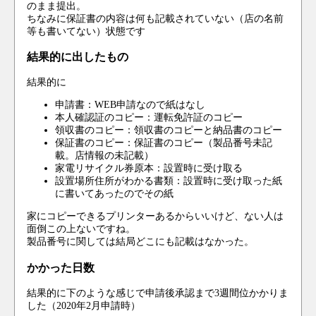
のまま提出。
ちなみに保証書の内容は何も記載されていない（店の名前
等も書いてない）状態です
結果的に出したもの
結果的に
申請書：WEB申請なので紙はなし
本人確認証のコピー：運転免許証のコピー
領収書のコピー：領収書のコピーと納品書のコピー
保証書のコピー：保証書のコピー（製品番号未記
載。店情報の未記載）
家電リサイクル券原本：設置時に受け取る
設置場所住所がわかる書類：設置時に受け取った紙
に書いてあったのでその紙
家にコピーできるプリンターあるからいいけど、ない人は
面倒この上ないですね。
製品番号に関しては結局どこにも記載はなかった。
かかった日数
結果的に下のような感じで申請後承認まで3週間位かかりま
した（2020年2月申請時）