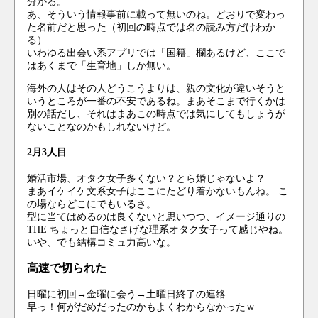
分かる。
あ、そういう情報事前に載って無いのね。どおりで変わっ
た名前だと思った（初回の時点では名の読み方だけわか
る）
いわゆる出会い系アプリでは「国籍」欄あるけど、ここで
はあくまで「生育地」しか無い。
海外の人はその人どうこうよりは、親の文化が違いそうと
いうところが一番の不安であるね。まあそこまで行くかは
別の話だし、それはまあこの時点では気にしてもしょうが
ないことなのかもしれないけど。
2月3人目
婚活市場、オタク女子多くない？とら婚じゃないよ？
まあイケイケ文系女子はここにたどり着かないもんね。 こ
の場ならどこにでもいるさ。
型に当てはめるのは良くないと思いつつ、イメージ通りの
THE ちょっと自信なさげな理系オタク女子って感じやね。
いや、でも結構コミュ力高いな。
高速で切られた
日曜に初回→金曜に会う→土曜日終了の連絡
早っ！何がだめだったのかもよくわからなかったｗ