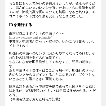
ちなみにもっとでかいのを買おうとしたが、値段もそうだ
し、高さ的にいまのレンジを置いた上にさらに炊飯器を置
くのが、比較的高身長の自分でも無理になると気づき、エ
コエミポイント対応で最も安そうなこれになった。
IDを発行する
東京ゼロエミポイントの申請サイトへ
https://www.zero-emi-points.jp/
事業者と申請者がごっちゃ混ぜの、いかにも行政らしいサ
イトですね！
ID発行の申請へのリンクは分かりやすくなってるけど、そ
れ以外の説明を探すのが面倒です。
ちなみになぜか即日発効してくれなくて、翌日の朝来ま
す。
あと申請サイト自体へはここから飛べず、ID発行のメール
内のリンクからログインすることになるので、ブクマしな
いとあとから飛ぶときに面倒である。
結局紙類を送るから申請書を紙で送っても良さそうな感じ
はあるが、WEB申請のメリットは申請状況がわかることだ
ろう。
（今回も承認がおりた時点で記載）