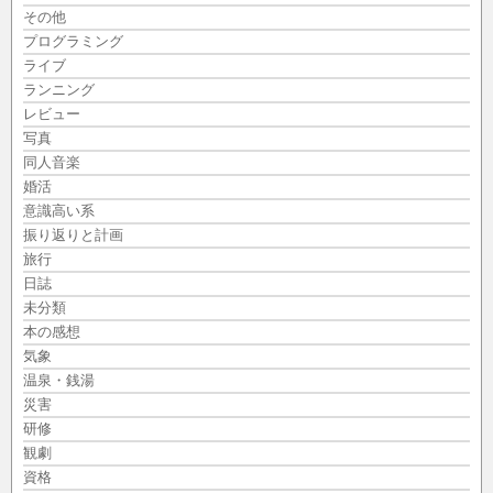
その他
プログラミング
ライブ
ランニング
レビュー
写真
同人音楽
婚活
意識高い系
振り返りと計画
旅行
日誌
未分類
本の感想
気象
温泉・銭湯
災害
研修
観劇
資格