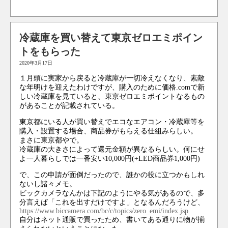
冷蔵庫を買い替えて東京ゼロエミポイン
トをもらった
2020年3月17日
１月頭に実家から戻ると冷蔵庫が一切冷えなくなり、素敵
な年明けを迎えたわけですが、購入のために価格.comで新
しい冷蔵庫を見ていると、東京ゼロエミポイントなるもの
があることが記載されている。
東京都にいる人が買い替えでエコなエアコン・冷蔵庫等を
購入・設置する場合、商品券がもらえる仕組みらしい。
まさに東京都やで。
冷蔵庫の大きさによって還元金額が異なるらしい。何にせ
よ一人暮らしでは一番安い10,000円(+LED商品券1,000円)
で、この申請が面倒だったので、誰かの役に立つかもしれ
ないし諸々メモ。
ビックカメラなんかは下記のようにやる気があるので、多
分言えば「これを出すだけですよ」となるんだろうけど、
https://www.biccamera.com/bc/c/topics/zero_emi/index.jsp
自分はネット通販で買ったため、書いてある通りに物が揃