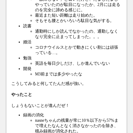
やっていたのが駄目になったか、2月には走る
のを完全に諦める感じに。
最近また短い距離は走り始めた。
そもそも腰とかいろいろ駄目な気がする。
読書
通勤時にしか読んでなかったの、通勤しなく
なり完全に止まってしまった。。。
婚活
コロナウイルスとかで動きにくい割には頑張
っている…。
勉強
英語を毎日少しだけ、しか進んでいない
開発
M3前までは多少やったな
こうしてみると何してたんだ感が強い。
やったこと
しょうもないことが進んだぜ！
録画の消化
nasneちゃんの残量が常に10％以下から57%ま
で増えたなんとなく消さなかったのを除き、
積み録画が消化された。