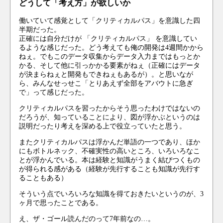
どうして「考え方」が欲しいか
働いていて感覚として「クリティカルパス」を意識した四
半期だった。
正確には自分だけが 「クリティカルパス」 を意識してい
るような感じだった。どう考えても俺の開発は4週間かから
ねぇ。でもこのデータ収集からデータ入力まではもっとか
かる、そして他に引っかかる要素がねぇ（正確にはデータ
が決まらねぇと開発もできねぇもあるが）。と思いなが
ら、みんなせっせこ「とりあえず全部をアバウトに急ぎ
で」って感じだった。
クリティカルパスを習ったからそう思ったわけではないの
だろうが、知っていることにより、図が浮かぶというのは
説明だったり考えを深める上で役立っていたと思う。
またクリティカルパスは浮かんだ単語の一つであり、ほか
にもボトルネック、不確実性の高いところ、いろいろなこ
とが浮かんでいる。本は経験と知識がうまく結びつくもの
が得られる感がある（経験が先行することも知識が先行す
ることもある）
そういう点でいろいろな知識を得ておきたいというのが、3
ヶ月で思ったことである。
え、ザ・ゴール読んだのって7年前なの…。