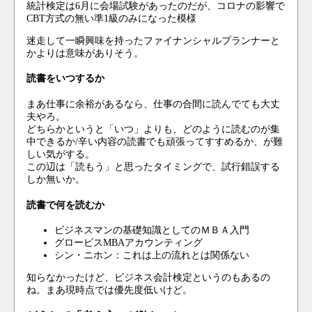
統計検定は6月に会場試験があったのだが、コロナの影響で
CBT方式の無い準1級のみになった模様
迷走して一瞬興味を持ったファイナンシャルプランナーと
かよりは意味がありそう。
読書をいつするか
まあ仕事に余裕があるなら、仕事の合間に読んでても大丈
夫やろ。
どちらかというと「いつ」よりも、どのように読むのが集
中できるか/辛い内容の読書でも頑張ってすすめるか、が難
しい気がする。
この辺は「読もう」と思ったタイミングで、試行錯誤する
しか無いか。
読書で何を読むか
ビジネスマンの基礎知識としてのＭＢＡ入門
グロービスMBAアカウンティング
シン・ニホン：これは上の流れとは関係ない
知らなかったけど、ビジネス会計検定というのもあるの
ね。まあ現時点では優先度低いけど。