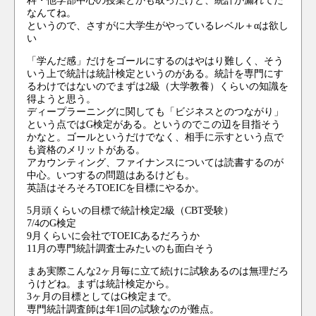
科・他学部中心の授業とかも取ったけど、統計が漏れてた
なんてね。
というので、さすがに大学生がやっているレベル＋αは欲し
い
「学んだ感」だけをゴールにするのはやはり難しく、そう
いう上で統計は統計検定というのがある。統計を専門にす
るわけではないのでまずは2級（大学教養）くらいの知識を
得ようと思う。
ディープラーニングに関しても「ビジネスとのつながり」
という点ではG検定がある。というのでこの辺を目指そう
かなと。ゴールというだけでなく、相手に示すという点で
も資格のメリットがある。
アカウンティング、ファイナンスについては読書するのが
中心。いつするの問題はあるけども。
英語はそろそろTOEICを目標にやるか。
5月頭くらいの目標で統計検定2級（CBT受験）
7/4のG検定
9月くらいに会社でTOEICあるだろうか
11月の専門統計調査士みたいのも面白そう
まあ実際こんな2ヶ月毎に立て続けに試験あるのは無理だろ
うけどね。まずは統計検定から。
3ヶ月の目標としてはG検定まで。
専門統計調査師は年1回の試験なのが難点。