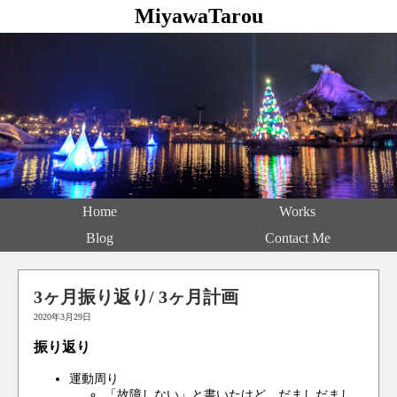
MiyawaTarou
Home
Works
Blog
Contact Me
3ヶ月振り返り/ 3ヶ月計画
2020年3月29日
振り返り
運動周り
「故障しない」と書いたけど、だましだまし