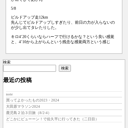
5/8
ビルドアップ走12km
先んじてビルドアップしすぎたり、前日の力が入らないの
が少し出てタレたりした。
キロ4’20くらいならハーフで行けるかな？という良い感覚
と、4’10から上がらんという残念な感覚両方という感じ
検索
検索
最近の投稿
note
買ってよかったもの2023・2024
大田原マラソン2024
鹿児島２泊３日旅（8/2-4）
どこかにビューーン！で佐久平に行ってきた（二日目）