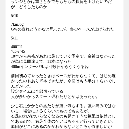
ランジとかは重さとかでそもそもの負荷を上げたいのだ
が、どうしたものか
5/10
7kmJog
GWの疲れどうかなと思ったが、多少ペースが上げられた
5/11
400*11
’83-r’45
10本から余裕があれば足していく予定で、余裕はなかった
が単に見間違えて、11本になった
400mインターバルは回数わからなくなるね
前回初めてやったときはペースがわからなくて、はじめ遅
かったのもあり15本できたが、今回はもう半分くらいでし
んどかった
設定タイムは全部切っている
人が多いからスタート遅れたりとかはあったが。
少し右足かかとのあたりが痛い気もする。強い痛みではな
いし、場合によるくらいのものでもあるが。
右足の力がはいらなくなるのも起きそうな気配は依然とし
てあるので、右足全体のケアはちゃんと行っていきたい。
原因がどこにあるのかがわからないところが悩ましいが