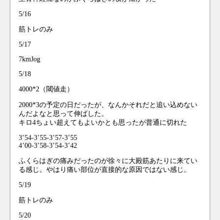
5/16
筋トレのみ
5/17
7kmJog
5/18
4000*2（閾値走）
2000*3の予定の日だったが、なんかそれだと追い込めない
んだよなと思って伸ばした。
キロ4ちょい超えてもよいかとも思ったが普通に切れた
3’54-3’55-3’57-3’55
4’00-3’58-3’54-3’42
ふくらはぎの痛みだったのが徐々に大殿筋あたりに来てい
る感じ。やはり痛い部位が直接的な原因ではない感じ。
5/19
筋トレのみ
5/20