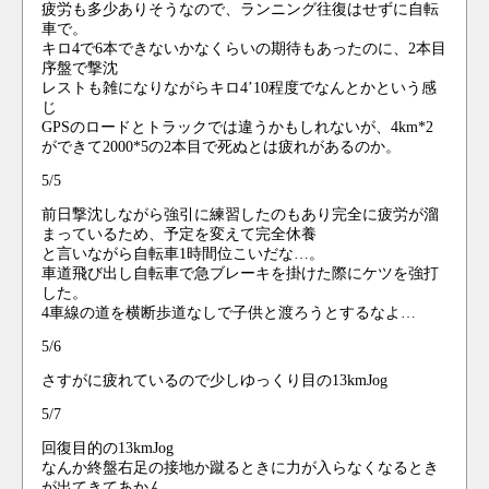
疲労も多少ありそうなので、ランニング往復はせずに自転
車で。
キロ4で6本できないかなくらいの期待もあったのに、2本目
序盤で撃沈
レストも雑になりながらキロ4’10程度でなんとかという感
じ
GPSのロードとトラックでは違うかもしれないが、4km*2
ができて2000*5の2本目で死ぬとは疲れがあるのか。
5/5
前日撃沈しながら強引に練習したのもあり完全に疲労が溜
まっているため、予定を変えて完全休養
と言いながら自転車1時間位こいだな…。
車道飛び出し自転車で急ブレーキを掛けた際にケツを強打
した。
4車線の道を横断歩道なしで子供と渡ろうとするなよ…
5/6
さすがに疲れているので少しゆっくり目の13kmJog
5/7
回復目的の13kmJog
なんか終盤右足の接地か蹴るときに力が入らなくなるとき
が出てきてあかん