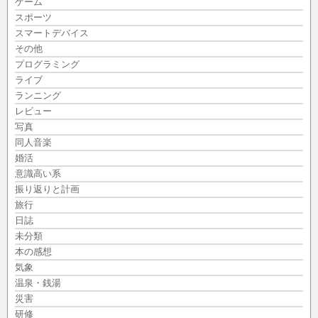
ゲーム
スポーツ
スマートデバイス
その他
プログラミング
ライブ
ランニング
レビュー
写真
同人音楽
婚活
意識高い系
振り返りと計画
旅行
日誌
未分類
本の感想
気象
温泉・銭湯
災害
研修