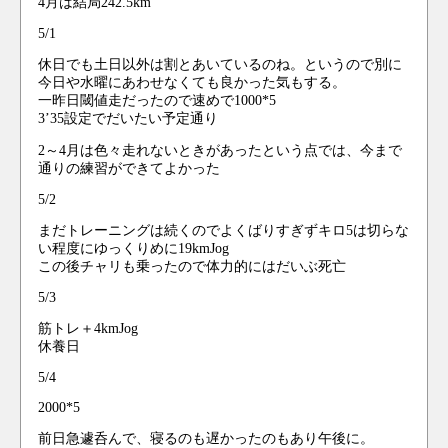
4月は結局242.5km
5/1
休日でも土日以外は割とあいているのね。というので別に
今日や水曜にあわせなくても良かった気もする。
一昨日閾値走だったので速めで1000*5
3’35設定でだいたい予定通り
2～4月は色々走れないときがあったという点では、今まで
通りの練習ができてよかった
5/2
まだトレーニングは続くのでよくばりすぎずキロ5は切らな
い程度にゆっくりめに19kmJog
この後チャリも乗ったので体力的にはだいぶ死亡
5/3
筋トレ＋4kmJog
休養日
5/4
2000*5
前日急遽呑んで、寝るのも遅かったのもあり午後に。