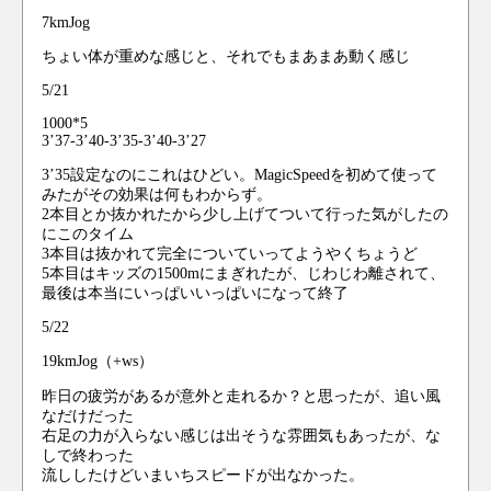
7kmJog
ちょい体が重めな感じと、それでもまあまあ動く感じ
5/21
1000*5
3’37-3’40-3’35-3’40-3’27
3’35設定なのにこれはひどい。MagicSpeedを初めて使って
みたがその効果は何もわからず。
2本目とか抜かれたから少し上げてついて行った気がしたの
にこのタイム
3本目は抜かれて完全についていってようやくちょうど
5本目はキッズの1500mにまぎれたが、じわじわ離されて、
最後は本当にいっぱいいっぱいになって終了
5/22
19kmJog（+ws）
昨日の疲労があるが意外と走れるか？と思ったが、追い風
なだけだった
右足の力が入らない感じは出そうな雰囲気もあったが、な
しで終わった
流ししたけどいまいちスピードが出なかった。