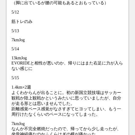
（脚に出ているが腰の可能もあるとおもっている）
5/12
筋トレのみ
5/13
7kmJog
5/14
13kmJog
EVORIDEと相性が悪いのか、帰りにはまた右足に力が入ら
ない感じに
5/15
1.4km×2週
よくわからんが出ることに。初の新国立競技場はサッカー
観戦か陸上観戦かというみたいに思っていましたが、自分
が走る形とは思いませんでした。
距離感覚ペース感覚がなさすぎてヒヨッてしまい、もう一
周行けたなくらいのペースになってしまった。
7kmJog
なんか不完全燃焼だったので、帰ってから少し走ったが、
坐骨神経痛なのかふくらはぎの横が痛かった