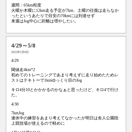
週間：65km程度
火曜か木曜に12km走る予定が7km、土曜の往復は走らなか
ったというあたりで目安の70kmには到達せず
来週はJog中心に距離は増やしたい。
4/29～5/8
2022年5月8日
4/29
閾値走4km*2
初めてのトレーニングであまり考えずに走り始めたためレ
ストはテキトーで1kmゆっくり目のJog
キロ4分10とかかかるのかなぁと思ったけど、キロ4で行け
た。
4/30
7kmJog
連休中の練習をあまり考えてなかったが明日は舎人公園陸
上競技場が使えるので軽めに