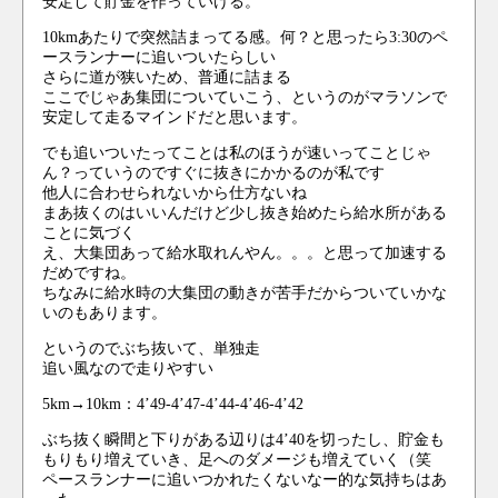
安定して貯金を作っていける。
10kmあたりで突然詰まってる感。何？と思ったら3:30のペ
ースランナーに追いついたらしい
さらに道が狭いため、普通に詰まる
ここでじゃあ集団についていこう、というのがマラソンで
安定して走るマインドだと思います。
でも追いついたってことは私のほうが速いってことじゃ
ん？っていうのですぐに抜きにかかるのが私です
他人に合わせられないから仕方ないね
まあ抜くのはいいんだけど少し抜き始めたら給水所がある
ことに気づく
え、大集団あって給水取れんやん。。。と思って加速する
だめですね。
ちなみに給水時の大集団の動きが苦手だからついていかな
いのもあります。
というのでぶち抜いて、単独走
追い風なので走りやすい
5km→10km：4’49-4’47-4’44-4’46-4’42
ぶち抜く瞬間と下りがある辺りは4’40を切ったし、貯金も
もりもり増えていき、足へのダメージも増えていく（笑
ペースランナーに追いつかれたくないなー的な気持ちはあ