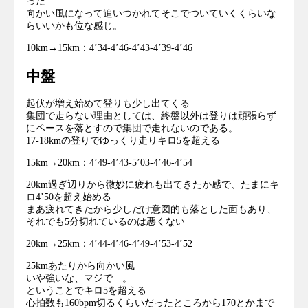
った
向かい風になって追いつかれてそこでついていくくらいな
らいいかも位な感じ。
10km→15km：4’34-4’46-4’43-4’39-4’46
中盤
起伏が増え始めて登りも少し出てくる
集団で走らない理由としては、終盤以外は登りは頑張らず
にペースを落とすので集団で走れないのである。
17-18kmの登りでゆっくり走りキロ5を超える
15km→20km：4’49-4’43-5’03-4’46-4’54
20km過ぎ辺りから微妙に疲れも出てきたか感で、たまにキ
ロ4’50を超え始める
まあ疲れてきたから少しだけ意図的も落とした面もあり、
それでも5分切れているのは悪くない
20km→25km：4’44-4’46-4’49-4’53-4’52
25kmあたりから向かい風
いや強いな、マジで…。
ということでキロ5を超える
心拍数も160bpm切るくらいだったところから170とかまで