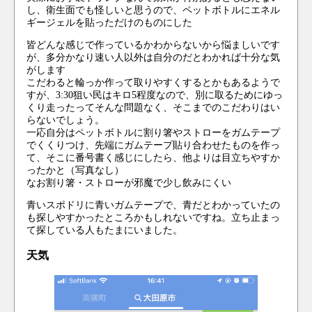
し、衛生面でも怪しいと思うので、ペットボトルにエネル
ギージェルを貼っただけのものにした
皆どんな感じで作っているかわからないから悩ましいです
が、多分かなり速い人以外は自分のだとわかれば十分な気
がします
こだわると輪っか作って取りやすくするとかもあるようで
すが、3:30狙い民はキロ5程度なので、別に取るためにゆっ
くり走ったってそんな問題なく、そこまでのこだわりはい
らないでしょう。
一応自分はペットボトルに割り箸やストローをガムテープ
でくくりつけ、先端にガムテープ貼り合わせたものを作っ
て、そこに番号書く感じにしたら、他よりは目立ちやすか
ったかと（写真なし）
なお割り箸・ストローが邪魔で少し飲みにくい
青いスポドリに青いガムテープで、青だとわかっていたの
も探しやすかったところかもしれないですね。立ち止まっ
て探している人もたまにいました。
天気