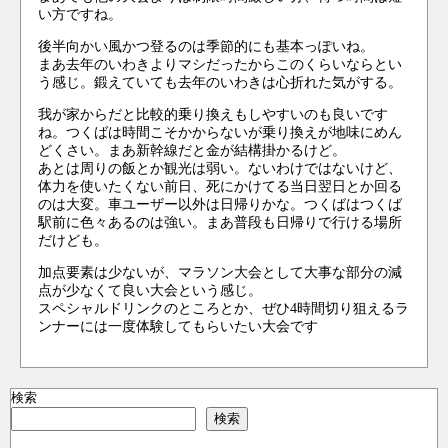
い方ですね。
後半向かい風かつ登るのは季節的にも基本っぽいね。
まあ去年のいわきよりマシだったからこのくらいならとい
う感じ。鍛えていても去年のいわきは心折れた気がする。
我が家からだと比較的乗り換えもしやすいのも良いです
ね。つくばは時間こそかからないが乗り換えが地味にめん
どくさい。まあ新幹線だと金が結構掛かるけど。
あとは周りの飯とか観光は弱い。ないわけではないけど、
体力を使いたくない前日、死にかけてる当日翌日とか回る
のは大変。車ユーザー以外は日帰りかな。つくばはつくば
駅前に色々あるのは強い。まあ普段も日帰りで行ける場所
だけども。
加点要素は少ないが、マラソン大会として大事な部分の減
点が少なくて良い大会という感じ。
スペシャルドリンクのところとか、ぜひ4時間切り狙えるラ
ンナーには一度体験してもらいたい大会です
検索
検索