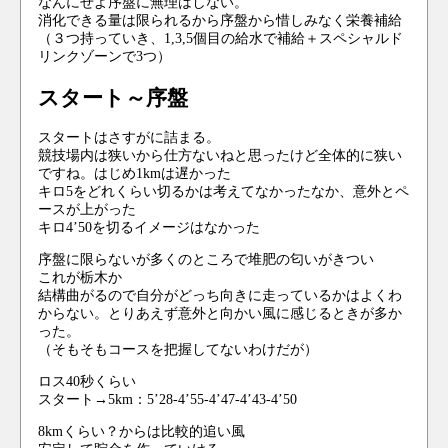
なんにせよ序盤に無理はしない。
消化できる量は限られるから序盤から惜しみなく栄養補給
（３つ持っていき、1,3,5個目の給水で補給＋スペシャルド
リンクゾーンで3つ）
スタート～序盤
スタートはさすがに詰まる。
競技場内は狭いから仕方ないねと思ったけど全体的に狭い
ですね。はじめ1kmは遅かった
キロ5をどれくらい切るかは考えてなかったなか、意外とペ
ースが上がった
キロ4’50を切るイメージはなかった
序盤に限らないが多くのところで堆肥の匂いがきつい
これが栃木か
結構曲がるので自分がどっち向きに走っているかはよくわ
からない。とりあえず意外と向かい風に感じるときが多か
った。
（そもそもコースを把握してないわけだが）
ロス40秒くらい
スタート→5km：5’28-4’55-4’47-4’43-4’50
8kmくらい？からは比較的追い風