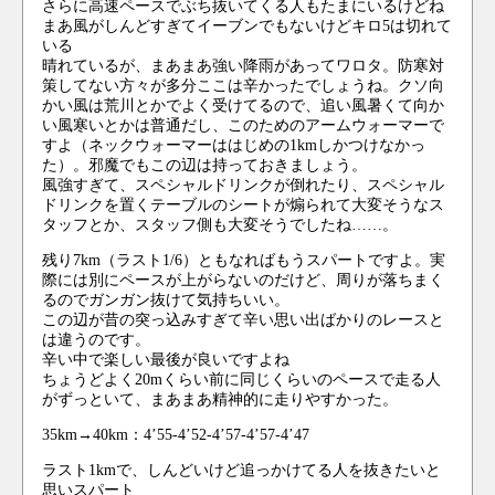
さらに高速ペースでぶち抜いてくる人もたまにいるけどね
まあ風がしんどすぎてイーブンでもないけどキロ5は切れて
いる
晴れているが、まあまあ強い降雨があってワロタ。防寒対
策してない方々が多分ここは辛かったでしょうね。クソ向
かい風は荒川とかでよく受けてるので、追い風暑くて向か
い風寒いとかは普通だし、このためのアームウォーマーで
すよ（ネックウォーマーははじめの1kmしかつけなかっ
た）。邪魔でもこの辺は持っておきましょう。
風強すぎて、スペシャルドリンクが倒れたり、スペシャル
ドリンクを置くテーブルのシートが煽られて大変そうなス
タッフとか、スタッフ側も大変そうでしたね……。
残り7km（ラスト1/6）ともなればもうスパートですよ。実
際には別にペースが上がらないのだけど、周りが落ちまく
るのでガンガン抜けて気持ちいい。
この辺が昔の突っ込みすぎて辛い思い出ばかりのレースと
は違うのです。
辛い中で楽しい最後が良いですよね
ちょうどよく20mくらい前に同じくらいのペースで走る人
がずっといて、まあまあ精神的に走りやすかった。
35km→40km：4’55-4’52-4’57-4’57-4’47
ラスト1kmで、しんどいけど追っかけてる人を抜きたいと
思いスパート