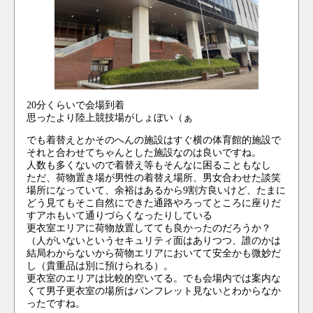
20分くらいで会場到着
思ったより陸上競技場がしょぼい（ぁ
でも着替えとかそのへんの施設はすぐ横の体育館的施設で
それと合わせてちゃんとした施設なのは良いですね。
人数も多くないので着替え等もそんなに困ることもなし
ただ、荷物置き場が男性の着替え場所、男女合わせた談笑
場所になっていて、余裕はあるから9割方良いけど、たまに
どう見てもそこ自然にできた通路やろってところに座りだ
すアホもいて通りづらくなったりしている
更衣室エリアに荷物放置してても良かったのだろうか？
（人がいないというセキュリティ面はありつつ、誰のかは
結局わからないから荷物エリアにおいてて安全かも微妙だ
し（貴重品は別に預けられる）。
更衣室のエリアは比較的空いてる。でも会場内では案内な
くて男子更衣室の場所はパンフレット見ないとわからなか
ったですね。