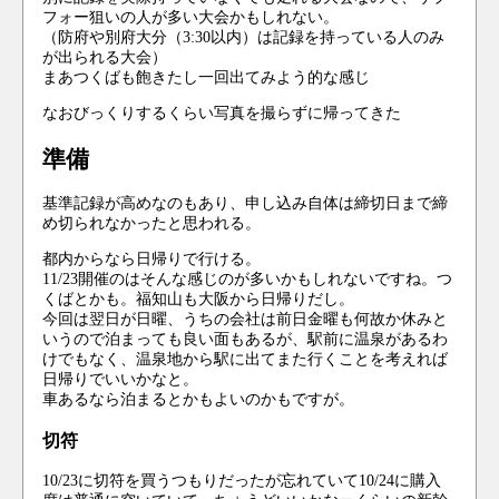
フォー狙いの人が多い大会かもしれない。
（防府や別府大分（3:30以内）は記録を持っている人のみ
が出られる大会）
まあつくばも飽きたし一回出てみよう的な感じ
なおびっくりするくらい写真を撮らずに帰ってきた
準備
基準記録が高めなのもあり、申し込み自体は締切日まで締
め切られなかったと思われる。
都内からなら日帰りで行ける。
11/23開催のはそんな感じのが多いかもしれないですね。つ
くばとかも。福知山も大阪から日帰りだし。
今回は翌日が日曜、うちの会社は前日金曜も何故か休みと
いうので泊まっても良い面もあるが、駅前に温泉があるわ
けでもなく、温泉地から駅に出てまた行くことを考えれば
日帰りでいいかなと。
車あるなら泊まるとかもよいのかもですが。
切符
10/23に切符を買うつもりだったが忘れていて10/24に購入