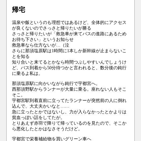
帰宅
温泉や飯というのも理想ではあるけど、全体的にアクセス
が良くないのでさっさと帰りたいが勝る
さっさと帰りたいが「救急車が来てバスの進路にあるため
お待ち下さい」というお知らせ
救急車なら仕方ないが…（泣
さらに那須塩原駅は1時間に1本しか新幹線が止まらないこ
とを知る
知り合いと来てるとかなら時間つぶしやすいんでしょうけ
ど、バス到着から50分待つかと言われると、数分後の鈍行
に乗るよ私は。
那須塩原駅に向かいながら鈍行で宇都宮へ。
西那須野駅からランナーが大量に乗る。座れない人もそこ
そこ。
宇都宮駅到着直前に立ってたランナーが突然前の人に倒れ
込んで、大丈夫かいなと……
急に立ったとかではないし、力が入らなかったとかよりは
貧血っぽい話をしてたが。
とりあえず赤羽で降りて帰っているのを見たので、そこか
ら悪化したとかはなさそうだけど。
宇都宮で栄養補給物を買いグリーン車へ