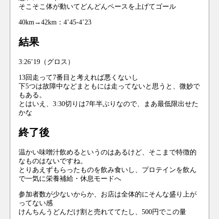
そこそこ体が動いてどんどんペースを上げてゴール
40km→42km：4’45-4’23
結果
3:26’19（グロス）
13回走って7番目と考えれば悪くないし
下5つは故障中などまともには走ってないと思うと、微妙で
もある。
とはいえ、3:30切りは7年半ぶりなので、まあ最低限出せた
かな
終了後
温かい味噌汁飲めるというのはあるけど、そこまで特徴的
なものはないですね。
とりあえずもらったものを飲み食いし、プロテインを飲ん
で一気に栄養補給・休息モードへ
参加者数が少ないからか、お店は全体的にそんな盛り上が
ってない感
けんちんうどんだけ割と売れててたし、500円でこの量