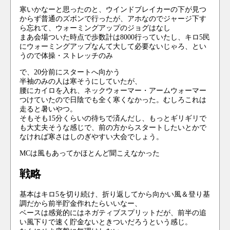
寒いかなーと思ったのと、ウインドブレイカーの下が見つ
からず普通のズボンで行ったが、アホなのでジャージ下す
ら忘れて、ウォーミングアップのジョグはなし
まあ会場ついた時点で歩数計は8000行っていたし、キロ5民
にウォーミングアップなんて大して必要ないじゃろ、とい
うので体操・ストレッチのみ
で、20分前にスタートへ向かう
半袖のみの人は寒そうにしていたが、
腰にカイロを入れ、ネックウォーマー・アームウォーマー
つけていたので日陰でも全く寒くなかった。むしろこれは
走ると暑いやつ。
そもそも15分くらいの待ちで済んだし、もっとギリギリで
も大丈夫そうな感じで、前の方からスタートしたいとかで
なければ寒さはしのぎやすい大会でしょう。
MCは風もあってかほとんど聞こえなかった
戦略
基本はキロ5を切り続け、折り返してから向かい風＆登り基
調だから前半貯金作れたらいいなー、
ベースは感覚的にはネガティブスプリットだが、前半の追
い風下りで速く貯金ないときついだろうという感じ。