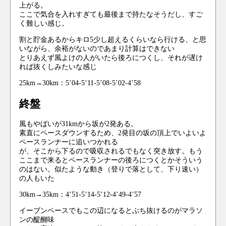
上がる。
ここで気合を入れすぎても最後まで持たなそうだし、すご
く難しい感じ。
割と貯金あるからキロ5少し超えるくらいなら行ける、と思
いながら、余裕がないのであまり計算はできない
とりあえず風よけの人がいたら後ろにつくし、それが遅け
れば抜くしみたいな感じ
25km→30km：5’04-5’11-5’08-5’02-4’58
終盤
風もやばいが31kmから坂が2発ある。
素直にペースダウンするため、2発目の坂の頂上でいよいよ
ペースランナーに追いつかれる
が、そこから下るので吸収されるでもなく突き放す。もう
ここまで来るとペースランナーの後ろにつくとかそういう
のはない。似たような動き（登りで落として、下り速い）
の人もいた
30km→35km：4’51-5’14-5’12-4’49-4’57
イーブンペースでもこの辺になるとぶち抜けるのがマラソ
ンの醍醐味