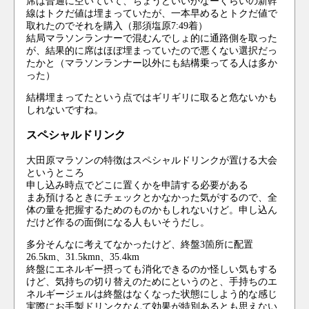
席は普通に空いていて、ちょうどいいかなーくらいの新幹
線はトクだ値は埋まっていたが、一本早めるとトクだ値で
取れたのでそれを購入（那須塩原7:49着）
結局マラソンランナーで混むんでしょ的に通路側を取った
が、結果的に席はほぼ埋まっていたので悪くない選択だっ
たかと（マラソンランナー以外にも結構乗ってる人は多か
った）
結構埋まってたという点ではギリギリに取ると危ないかも
しれないですね。
スペシャルドリンク
大田原マラソンの特徴はスペシャルドリンクが置ける大会
というところ
申し込み時点でどこに置くかを申請する必要がある
まあ預けるときにチェックとかなかった気がするので、全
体の量を把握するためのものかもしれないけど。申し込ん
だけど作るの面倒になる人もいそうだし。
多分そんなに考えてなかったけど、終盤3箇所に配置
26.5km、31.5kmn、35.4km
終盤にエネルギー摂っても消化できるのか怪しい気もする
けど、気持ちの切り替えのためにというのと、手持ちのエ
ネルギージェルは終盤はなくなった状態にしよう的な感じ
実際にお手製ドリンクなんて効果が特別あるとも思えない