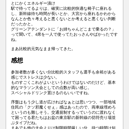
とにかくエネルギー漬け
駅で待ってるよりは、確実に比較的快適な椅子に座れる
し、新幹線待ち時間が長いとか、大宮から座れるかわから
なんとか色々考えると悪くないとか考えると悪くない判断
だったかと。
グリーンアテンダントに「お姉ちゃんどこまで乗るの？」
って聞いて、4席を一人で使ってたおっさんやばかったです
ね。
まあ比較的元気なまま帰ってきた。
感想
参加者数が多くない分比較的スタッフも選手も余裕がある
感じでストレスは少ない。
ものすごくこれがよいというわけではないのだけど、基本
的なマラソン大会としての点数が高い感じ。
スペシャルドリンク置けるのもいいですね。
序盤はもう少し道が広ければなぁとは思いつつ、一部地域
住民の「クソ邪魔くせぇ」感はあったので、両車線埋めろ
というのも難しそう。交通規制するっていうのに渡れなく
て困ってる君たちはお盆の東京駅の新幹線の切符売り場並
ぶタイプだね。
まあでも他の大会よりは制限時間厳しい分、待つ時間は短